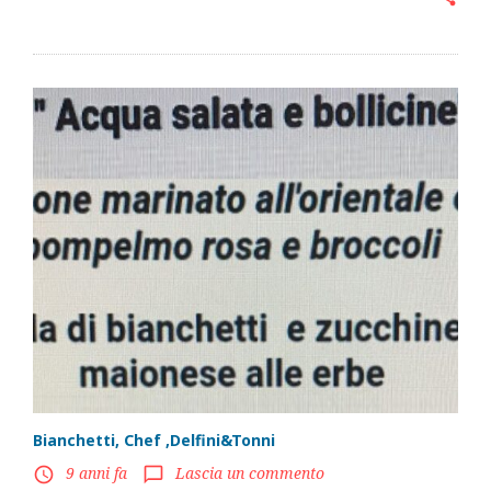
Bianchetti, Chef ,Delfini&Tonni
9 anni fa
Lascia un commento
access_time
chat_bubble_outline