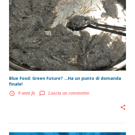
Blue Food: Green Future? …Ha un punto di domanda
finale!
9 anni fa
Lascia un commento
access_time
chat_bubble_outline
share