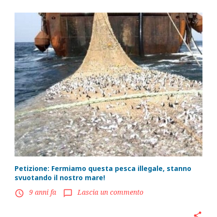
Petizione: Fermiamo questa pesca illegale, stanno
svuotando il nostro mare!
9 anni fa
Lascia un commento
access_time
chat_bubble_outline
share