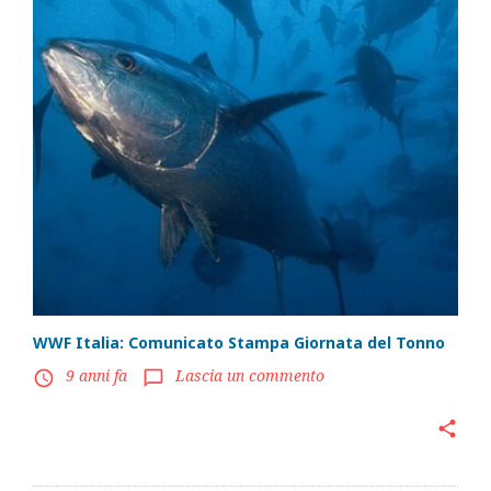
WWF Italia: Comunicato Stampa Giornata del Tonno
9 anni fa
Lascia un commento
access_time
chat_bubble_outline
share