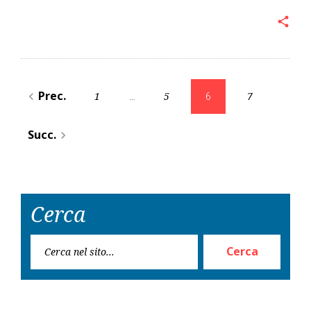
share
Navigazione
Prec.
1
5
7
navigate_before
…
6
articoli
Succ.
navigate_next
Cerca
Rice
Cerca
per: