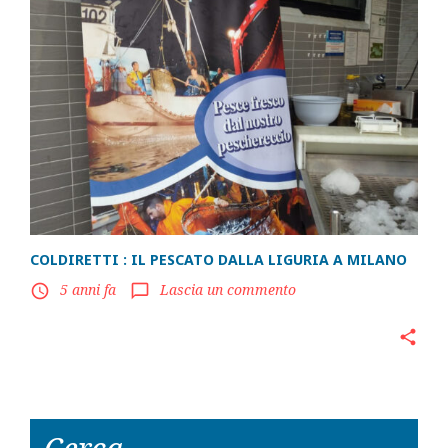
COLDIRETTI : IL PESCATO DALLA LIGURIA A MILANO
5 anni fa
Lascia un commento
access_time
chat_bubble_outline
share