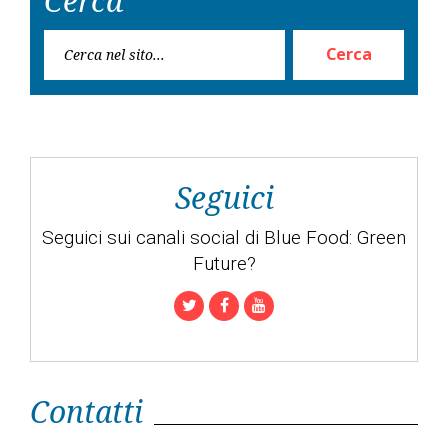
Cerca
Rice
Cerca
per:
Seguici
Seguici sui canali social di Blue Food: Green
Future?
Twitter
Facebook
Youtube
Contatti