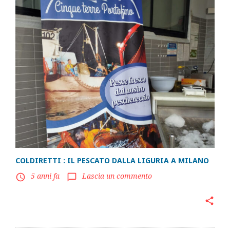
COLDIRETTI : IL PESCATO DALLA LIGURIA A MILANO
5 anni fa
Lascia un commento
access_time
chat_bubble_outline
share