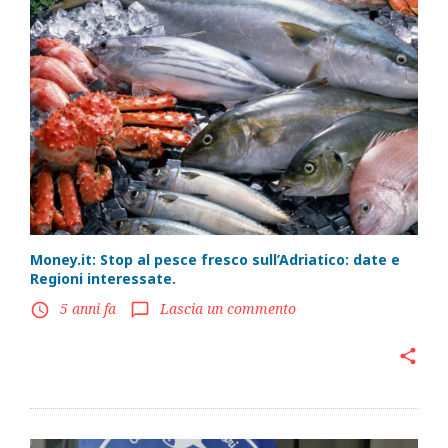
Money.it: Stop al pesce fresco sull’Adriatico: date e
Regioni interessate.
5 anni fa
Lascia un commento
access_time
chat_bubble_outline
share