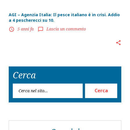
AGI – Agenzia Italia: Il pesce italiano è in crisi. Addio
a 4 pescherecci su 10.
5 anni fa
Lascia un commento
access_time
chat_bubble_outline
share
Cerca
Rice
Cerca
per: