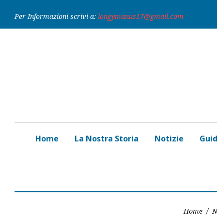
Skip
Per Informazioni scrivi a:
longymanus17@gmail.com
to
content
Home
La Nostra Storia
Notizie
Gui
Home
/
N