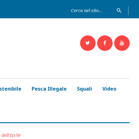
Ricerc
search
per:
Twitter
Facebook
Yout
stenibile
Pesca Illegale
Squali
Video
 dell’IzsVe