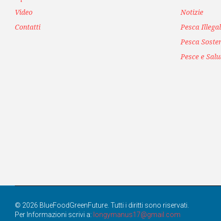
Video
Notizie
Contatti
Pesca Illega
Pesca Sosten
Pesce e Salu
© 2026 BlueFoodGreenFuture. Tutti i diritti sono riservati.
Per Informazioni scrivi a:
longymanus17@gmail.com