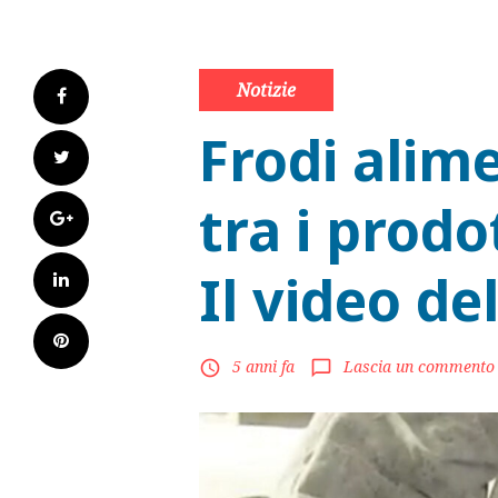
Notizie
Facebook
Frodi alime
Twitter
tra i prodot
Google+
Il video de
LinkedIn
Pinterest
5 anni fa
Lascia un commento
access_time
chat_bubble_outline