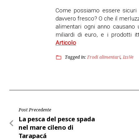
Come possiamo essere sicuri ch
davvero fresco? O che il merluzz
alimentari ogni anno causano
miliardi di euro, e i prodotti 
Articolo
Tagged in:
Frodi alimentari
,
IzsVe
folder_open
Navigazione
Post Precedente
Post
La pesca del pesce spada
articoli
Precedente
nel mare cileno di
Tarapacá