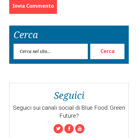
Cerca
Rice
Cerca
per:
Seguici
Seguici sui canali social di Blue Food: Green
Future?
Twitter
Facebook
Youtube