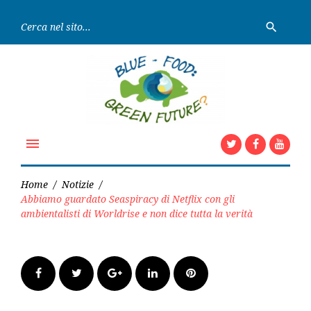
Skip
Ricerc
to
search
per:
content
menu
Twitter
Faceboo
Yout
Home
/
Notizie
/
Abbiamo guardato Seaspiracy di Netflix con gli
ambientalisti di Worldrise e non dice tutta la verità
Facebook
Twitter
Google+
LinkedIn
Pinterest