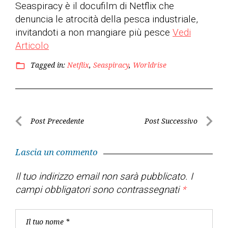
Seaspiracy è il docufilm di Netflix che
denuncia le atrocità della pesca industriale,
invitandoti a non mangiare più pesce
Vedi
Articolo
Tagged in:
Netflix
,
Seaspiracy
,
Worldrise
folder_open
Navigazione
Post Precedente
Post Successivo
Post
Post
articoli
Precedente
Success
Lascia un commento
Il tuo indirizzo email non sarà pubblicato.
I
campi obbligatori sono contrassegnati
*