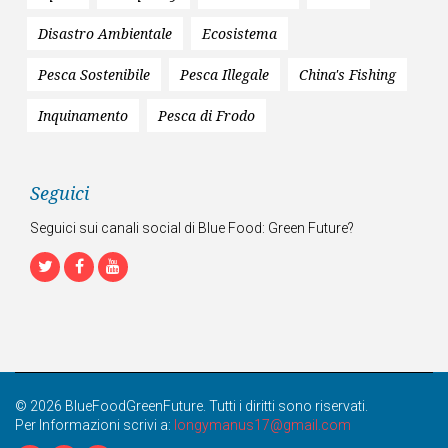
Disastro Ambientale
Ecosistema
Pesca Sostenibile
Pesca Illegale
China's Fishing
Inquinamento
Pesca di Frodo
Seguici
Seguici sui canali social di Blue Food: Green Future?
Twitter
Facebook
Youtube
© 2026 BlueFoodGreenFuture. Tutti i diritti sono riservati.
Per Informazioni scrivi a:
longymanus17@gmail.com