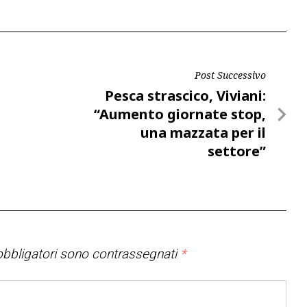
Post Successivo
Post
Pesca strascico, Viviani:
Successivo
“Aumento giornate stop,
una mazzata per il
settore”
bbligatori sono contrassegnati
*