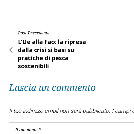
Navigazione
Post Precedente
Post
L’Ue alla Fao: la ripresa
articoli
Precedente
dalla crisi si basi su
pratiche di pesca
sostenibili
Lascia un commento
Il tuo indirizzo email non sarà pubblicato.
I campi o