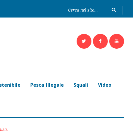
Ricerc
search
per:
Twitter
Facebook
Yout
stenibile
Pesca Illegale
Squali
Video
dusa.