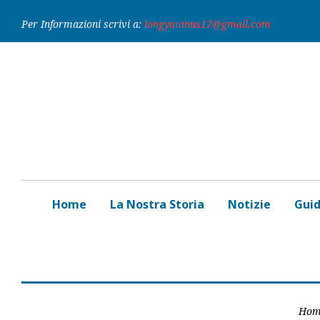
Skip
Per Informazioni scrivi a:
longymanus17@gmail.com
to
content
Home
La Nostra Storia
Notizie
Gui
Hom