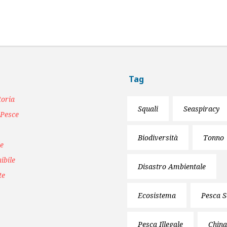
Tag
toria
Squali
Seaspiracy
 Pesce
Biodiversità
Tonno
le
ibile
Disastro Ambientale
te
Ecosistema
Pesca S
Pesca Illegale
China