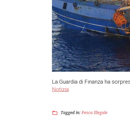
La Guardia di Finanza ha sorpr
Notizia
Tagged in:
Pesca Illegale
folder_open