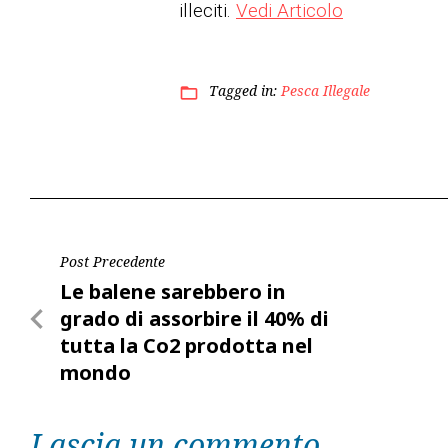
illeciti.
Vedi Articolo
Tagged in:
Pesca Illegale
folder_open
Navigazione
Post Precedente
Post
Le balene sarebbero in
articoli
Precedente
grado di assorbire il 40% di
tutta la Co2 prodotta nel
mondo
Lascia un commento