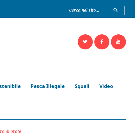
Ricerc
search
per:
Twitter
Facebook
Yout
stenibile
Pesca Illegale
Squali
Video
ro di orate