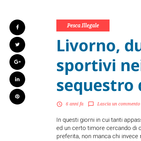
Pesca Illegale
Facebook
Livorno, d
Twitter
sportivi ne
Google+
sequestro 
LinkedIn
Pinterest
6 anni fa
Lascia un commento
access_time
chat_bubble_outline
In questi giorni in cui tanti app
ed un certo timore cercando di c
preferita, non manca chi invece