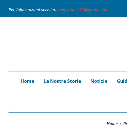
Skip
Per Informazioni scrivi a:
longymanus17@gmail.com
to
content
Home
La Nostra Storia
Notizie
Gui
Home
/
Pe